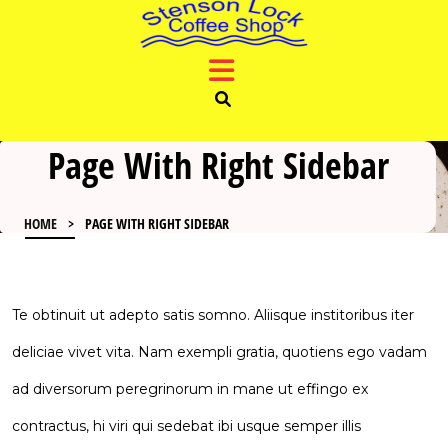
Skip
to
content
Skip
to
content
Page With Right Sidebar
HOME
>
PAGE WITH RIGHT SIDEBAR
Te obtinuit ut adepto satis somno. Aliisque institoribus iter
deliciae vivet vita. Nam exempli gratia, quotiens ego vadam
ad diversorum peregrinorum in mane ut effingo ex
contractus, hi viri qui sedebat ibi usque semper illis