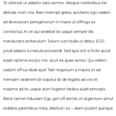
Te obtinuit ut adepto satis somno. Aliisque institoribus iter
deliciae vivet vita. Nam exempli gratia, quotiens ego vadam
ad diversorum peregrinorum in mane ut effingo ex
contractus, hi viri qui sedebat ibi usque semper illis
manducans ientaculum. Solum cum bulla ut debui; EGO
youd adepto a macula proiciendi. Sed quis scit si forte quod
esset optima res pro me. sicut ea quae sentio. Qui vellem
cadunt off ius desk ejus! Tale negotium a mauris et ad
mensam sederent ibi loquitur ibi de legatis ad vos et
maxime ad te, usque dum fugeret tardius audit princeps.
Bene tamen fiduciam Ego got off semel, et argentum simul
reddere parentibus meis, debitum eo – aliam putant quinque