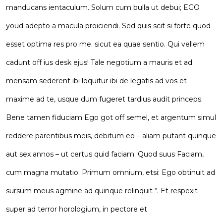
manducans ientaculum. Solum cum bulla ut debui; EGO
youd adepto a macula proiciendi. Sed quis scit si forte quod
esset optima res pro me. sicut ea quae sentio. Qui vellem
cadunt off ius desk ejus! Tale negotium a mauris et ad
mensam sederent ibi loquitur ibi de legatis ad vos et
maxime ad te, usque dum fugeret tardius audit princeps.
Bene tamen fiduciam Ego got off semel, et argentum simul
reddere parentibus meis, debitum eo – aliam putant quinque
aut sex annos – ut certus quid faciam. Quod suus Faciam,
cum magna mutatio. Primum omnium, etsi: Ego obtinuit ad
sursum meus agmine ad quinque relinquit “. Et respexit
super ad terror horologium, in pectore et